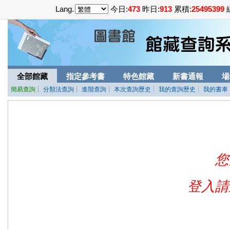
Lang.
今日:
473
昨日:
913
累積:
25495399
全部館藏
指定參考書
特色館藏
新書通報
場
簡易查詢
┊
分類法查詢
┊
進階查詢
┊
本次查詢歷史
┊ 我的查詢歷史
┊ 我的書車
您
登入請